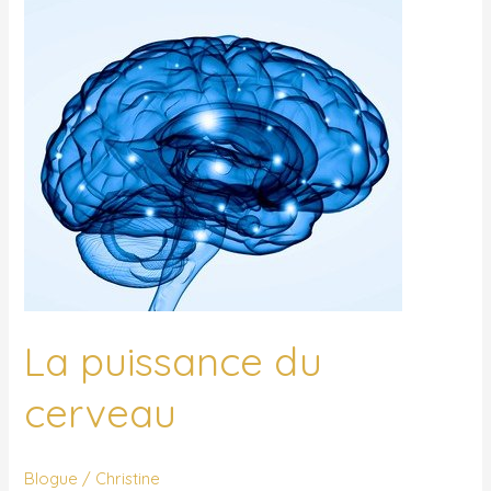
du
cerveau
La puissance du
cerveau
Blogue
/
Christine