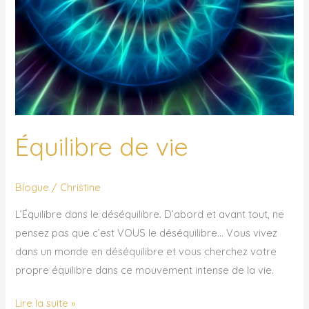
Équilibre de vie
Blogue
/
Christine
L’Équilibre dans le déséquilibre. D’abord et avant tout, ne
pensez pas que c’est VOUS le déséquilibre… Vous vivez
dans un monde en déséquilibre et vous cherchez votre
propre équilibre dans ce mouvement intense de la vie.
Lire la suite »