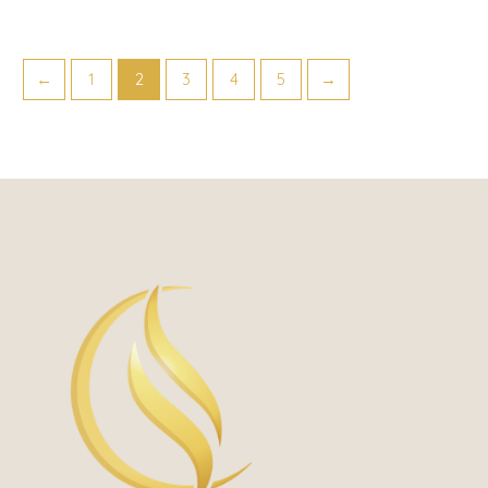
←
1
2
3
4
5
→