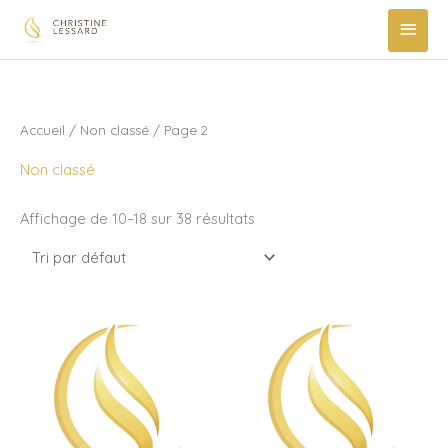
Aller
MEN
au
PRIN
contenu
Accueil
/
Non classé
/ Page 2
Non classé
Affichage de 10–18 sur 38 résultats
quantité
quantité
de
de
Antenne
Antenne
Niv.3
Niv.3
-
Price