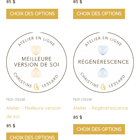
85
$
85
$
sur
sur
CHOIX DES OPTIONS
CHOIX DES OPTIONS
la
la
page
page
du
du
Ce
Ce
produit
produi
produit
produi
a
a
plusieurs
plusieu
variations.
variati
Les
Les
options
option
peuvent
peuven
Non classé
Non classé
être
être
Atelier – Meilleure version
Atelier – Regénérescence
choisies
choisie
de soi
85
$
sur
sur
85
$
CHOIX DES OPTIONS
la
la
CHOIX DES OPTIONS
page
page