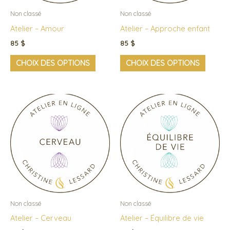
peuvent
peuven
Non classé
Non classé
être
être
Atelier – Amour
Atelier – Approche enfant
choisies
choisie
85
$
85
$
sur
sur
CHOIX DES OPTIONS
CHOIX DES OPTIONS
la
la
page
page
du
du
Ce
Ce
produit
produi
produit
produi
a
a
plusieurs
plusieu
variations.
variati
Les
Les
options
option
peuvent
peuven
Non classé
Non classé
être
être
Atelier – Cerveau
Atelier – Équilibre de vie
choisies
choisie