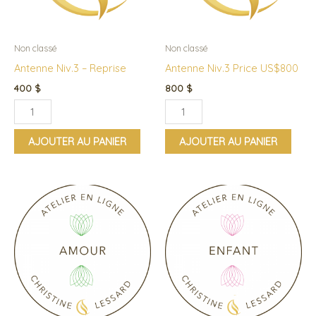
Reprise
US$800
Non classé
Non classé
Antenne Niv.3 – Reprise
Antenne Niv.3 Price US$800
400
$
800
$
AJOUTER AU PANIER
AJOUTER AU PANIER
Ce
Ce
produit
produi
a
a
plusieurs
plusieu
variations.
variati
Les
Les
options
option