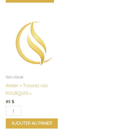
du
du
produit
produi
quantité
de
Atelier
"Trouvez
vos
POURQUOI
"
Non classé
Atelier « Trouvez vos
POURQUOI «
85
$
AJOUTER AU PANIER