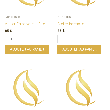
Être
Non classé
Non classé
Atelier Faire versus Être
Atelier Inscription
85
$
85
$
AJOUTER AU PANIER
AJOUTER AU PANIER
quantité
quantité
de
de
Atelier
Atelier
Manifestation
Manifestation
1
3
Revenons
-
a
Memoires