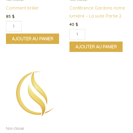
suite
Comment briller
Conférence Gardons notre
Partie
lumière – La suite Partie 2
85
$
2
40
$
AJOUTER AU PANIER
AJOUTER AU PANIER
quantité
de
Consultation
US
$80
Non classé