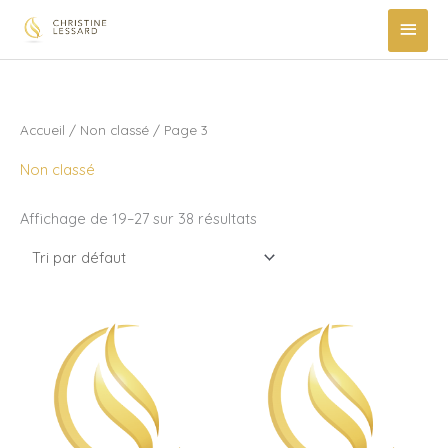
Aller
MEN
au
PRIN
contenu
Accueil
/
Non classé
/ Page 3
Non classé
Affichage de 19–27 sur 38 résultats
quantité
quantité
de
de
Atelier
Atelier
Faire
Inscription
versus