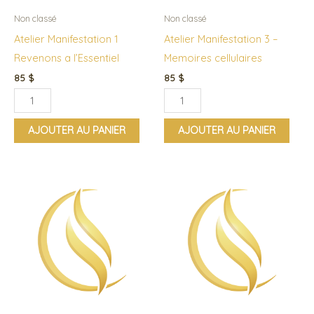
l'Essentiel
cellulaires
Non classé
Non classé
Atelier Manifestation 1
Atelier Manifestation 3 –
Revenons a l’Essentiel
Memoires cellulaires
85
$
85
$
AJOUTER AU PANIER
AJOUTER AU PANIER
quantité
quantité
de
de
Atelier
Boost
TRANSFORMATION
psychologique
2020-
de
2021
haute
performance