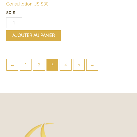
Consultation US $80
80
$
AJOUTER AU PANIER
←
1
2
3
4
5
→